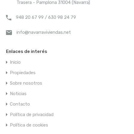
Trasera - Pamplona 31004 (Navarra)
¡No se han encontrado resultados!
948 20 67 99 / 630 98 24 79
Tipos de propiedad
info@navarraviviendas.net
Adosado
Enlaces de interés
Apartamento
Ático
Inicio
Ático Dúplex
Propiedades
Casa
Sobre nosotros
Casa de campo
Noticias
Chalet
Contacto
Dúplex
Política de privacidad
Edificio
Estudio
Política de cookies
Finca