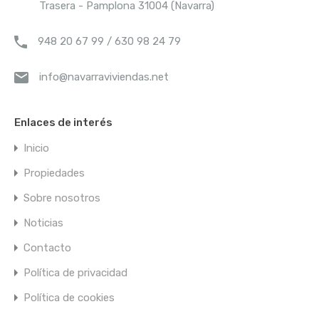
Trasera - Pamplona 31004 (Navarra)
¡No se han encontrado resultados!
948 20 67 99 / 630 98 24 79
Tipos de propiedad
info@navarraviviendas.net
Adosado
Enlaces de interés
Apartamento
Ático
Inicio
Ático Dúplex
Propiedades
Casa
Sobre nosotros
Casa de campo
Noticias
Chalet
Contacto
Dúplex
Política de privacidad
Edificio
Estudio
Política de cookies
Finca