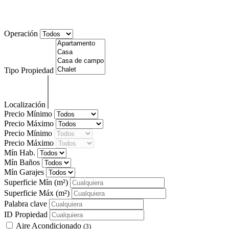
Alquiler local Gros, amplio, a pie de calle
Operación
Tipo Propiedad
Localización
Precio Mínimo
Precio Máximo
Precio Mínimo
Precio Máximo
Mín Hab.
Mín Baños
Mín Garajes
Superficie Mín
(m²)
Superficie Máx
(m²)
Palabra clave
ID Propiedad
Aire Acondicionado
(3)