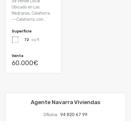
Se vende Local
Ubicado en Las
Medranas, Calahorra.
~~Calahorra, con…
Superficie
72
sq ft
Venta
60.000€
Agente Navarra Viviendas
Oficina:
94 820 67 99
Móvil:
630 98 24 79