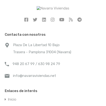
WhatsApp:
630 98 24 79
Correo electrónico:
info@navarraviviendas.net
Nombre
Contacta con nosotros
Plaza De La Libertad 10 Bajo
Correo electrónico
Trasera - Pamplona 31004 (Navarra)
948 20 67 99 / 630 98 24 79
Teléfono
info@navarraviviendas.net
Mensaje
Enlaces de interés
Inicio