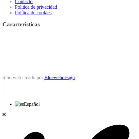
Contacto
Política de privacidad
Política de cookies
Características
Casa
(12)
Casa de campo
(5)
Apartamento
(1)
Chalet
(1)
Dúplex
(1)
Local comercial
(24)
Garaje
(3)
Finca
(2)
Edificio
(1)
Piso
(14)
Oficina
(5)
Nave industrial
(2)
Negocio
(2)
Terreno rural
Terreno urbano
(7)
(1)
Sitio web creado por
Bluewebdesign
|
Español