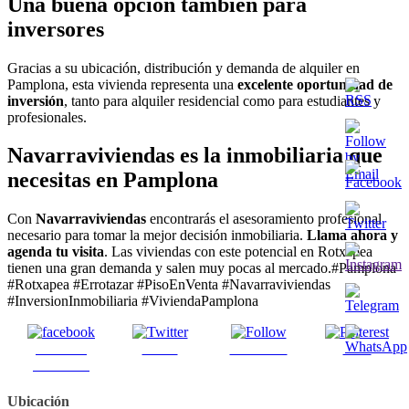
Una buena opción también para
inversores
Gracias a su ubicación, distribución y demanda de alquiler en
Pamplona, esta vivienda representa una
excelente oportunidad de
inversión
, tanto para alquiler residencial como para estudiantes y
profesionales.
Navarraviviendas es la inmobiliaria que
necesitas en Pamplona
Con
Navarraviviendas
encontrarás el asesoramiento profesional
necesario para tomar la mejor decisión inmobiliaria.
Llama ahora y
agenda tu visita
. Las viviendas con este potencial en Rotxapea
tienen una gran demanda y salen muy pocas al mercado.#Pamplona
#Rotxapea #Errotazar #PisoEnVenta #Navarraviviendas
#InversionInmobiliaria #ViviendaPamplona
Share on
Tweet
Follow us
Save
Facebook
Ubicación