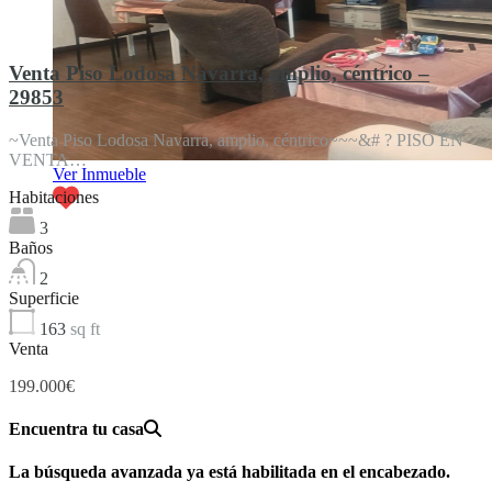
Venta Piso Lodosa Navarra, amplio, céntrico –
29853
~Venta Piso Lodosa Navarra, amplio, céntrico~~~&# ? PISO EN
VENTA…
Ver Inmueble
Habitaciones
3
Baños
2
Superficie
163
sq ft
Venta
199.000€
Encuentra tu casa
La búsqueda avanzada ya está habilitada en el encabezado.