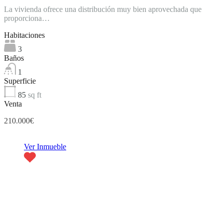
La vivienda ofrece una distribución muy bien aprovechada que
proporciona…
Habitaciones
3
Baños
1
Superficie
85
sq ft
Venta
210.000€
Ver Inmueble