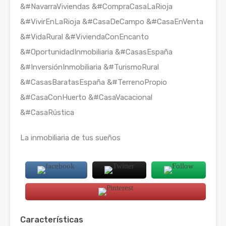
&#NavarraViviendas &#CompraCasaLaRioja
&#VivirEnLaRioja &#CasaDeCampo &#CasaEnVenta
&#VidaRural &#ViviendaConEncanto
&#OportunidadInmobiliaria &#CasasEspaña
&#InversiónInmobiliaria &#TurismoRural
&#CasasBaratasEspaña &#TerrenoPropio
&#CasaConHuerto &#CasaVacacional
&#CasaRústica
La inmobiliaria de tus sueños
Características