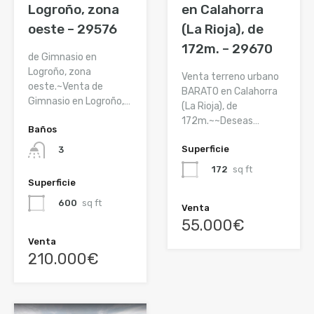
Logroño, zona
en Calahorra
oeste – 29576
(La Rioja), de
172m. – 29670
de Gimnasio en
Logroño, zona
Venta terreno urbano
oeste.~Venta de
BARATO en Calahorra
Gimnasio en Logroño,…
(La Rioja), de
172m.~~Deseas…
Baños
Superficie
3
172
sq ft
Superficie
600
sq ft
Venta
55.000€
Venta
210.000€