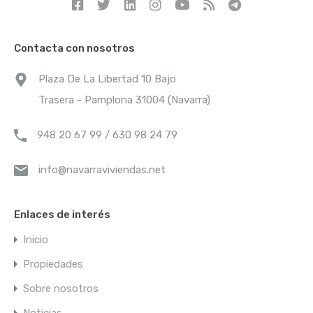
Nombre
Contacta con nosotros
Plaza De La Libertad 10 Bajo
Correo electrónico
Trasera - Pamplona 31004 (Navarra)
948 20 67 99 / 630 98 24 79
Teléfono
info@navarraviviendas.net
Mensaje
Enlaces de interés
Inicio
Propiedades
Sobre nosotros