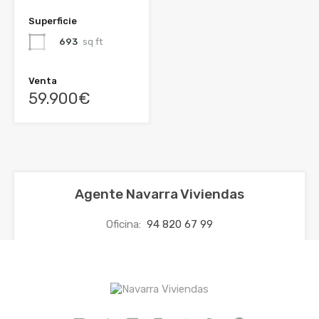
Superficie
693
sq ft
Venta
59.900€
Agente Navarra Viviendas
Oficina:
94 820 67 99
Móvil:
630 98 24 79
WhatsApp:
630 98 24 79
Correo electrónico:
info@navarraviviendas.net