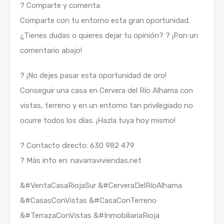
? Comparte y comenta
Comparte con tu entorno esta gran oportunidad.
¿Tienes dudas o quieres dejar tu opinión? ? ¡Pon un
comentario abajo!
? ¡No dejes pasar esta oportunidad de oro!
Conseguir una casa en Cervera del Río Alhama con
vistas, terreno y en un entorno tan privilegiado no
ocurre todos los días. ¡Hazla tuya hoy mismo!
? Contacto directo: 630 982 479
? Más info en: navarraviviendas.net
&#VentaCasaRiojaSur &#CerveraDelRíoAlhama
&#CasasConVistas &#CasaConTerreno
&#TerrazaConVistas &#InmobiliariaRioja