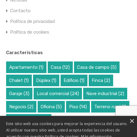
Noticias
Contacto
*
Pólítica de Privacidad.
Al marcar esta casilla declaro haber leído y
Política de privacidad
aceptado la
Pólítica de Privacidad
.
Política de cookies
WhatsApp
Llamar Ahora
Características
Apartamento
(1)
Casa
(12)
Casa de campo
(5)
Enviar mensaje
Chalet
(1)
Dúplex
(1)
Edificio
(1)
Finca
(2)
Encuentra tu casa
Garaje
(3)
Local comercial
(24)
Nave industrial
(2)
Negocio
(2)
Oficina
(5)
Piso
(14)
Terreno rural
(1)
×
La búsqueda avanzada ya está habilitada en el
Terreno urbano
(7)
Este sitio web usa cookies para mejorar la experiencia del usuario.
encabezado.
Al utilizar nuestro sitio web, usted acepta todas las cookies de
acuerdo con nuestra Política de cookies.
Más información