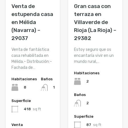
Venta de
Gran casa con
estupenda casa
terraza en
en Mélida
Villaverde de
(Navarra) –
Rioja (La Rioja) –
29037
29382
Venta de fantástica
Estoy seguro que os
casa rehabilitada en
encantaría vivir en un
Mélida.~ Distribución:~
mundo rural,…
Fachada de…
Habitaciones
Habitaciones
Baños
2
8
1
Baños
Superficie
2
418
sq ft
Superficie
87
sq ft
Venta