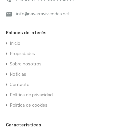
Casa en venta
info@navarraviviendas.net
Cabreton. Para
reformar –
29967
Enlaces de interés
Inicio
Casa en venta
Cabreton. Para
Propiedades
reformar~~&#&# ?
Amplia casa de…
Sobre nosotros
Noticias
Habitaciones
Baños
4
1
Contacto
Política de privacidad
Superficie
Política de cookies
312
sq ft
Venta
Características
60.000€