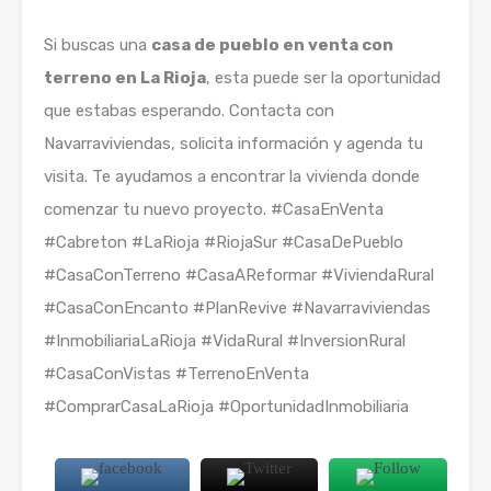
Si buscas una
casa de pueblo en venta con
terreno en La Rioja
, esta puede ser la oportunidad
que estabas esperando. Contacta con
Navarraviviendas, solicita información y agenda tu
visita. Te ayudamos a encontrar la vivienda donde
comenzar tu nuevo proyecto. #CasaEnVenta
#Cabreton #LaRioja #RiojaSur #CasaDePueblo
#CasaConTerreno #CasaAReformar #ViviendaRural
#CasaConEncanto #PlanRevive #Navarraviviendas
#InmobiliariaLaRioja #VidaRural #InversionRural
#CasaConVistas #TerrenoEnVenta
#ComprarCasaLaRioja #OportunidadInmobiliaria