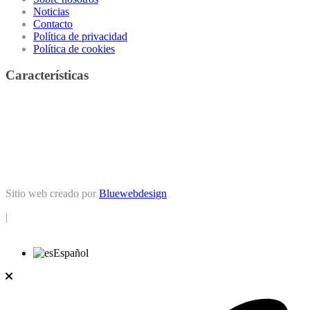
Noticias
Contacto
Política de privacidad
Política de cookies
Características
Casa
(12)
Casa de campo
(5)
Apartamento
(1)
Chalet
(1)
Dúplex
(1)
Local comercial
(24)
Garaje
(3)
Finca
(2)
Edificio
(1)
Piso
(14)
Oficina
(5)
Nave industrial
(2)
Negocio
(2)
Terreno rural
Terreno urbano
(7)
(1)
Sitio web creado por
Bluewebdesign
|
Español