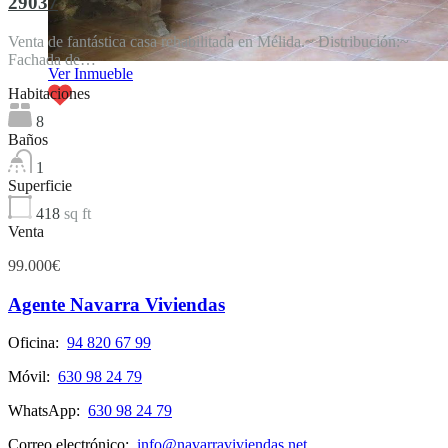
29037
Venta de fantástica casa rehabilitada en Mélida.~ Distribución:~
Fachada de…
Ver Inmueble
Habitaciones
8
Baños
1
Superficie
418
sq ft
Venta
99.000€
Agente Navarra Viviendas
Oficina:
94 820 67 99
Móvil:
630 98 24 79
WhatsApp:
630 98 24 79
Correo electrónico:
info@navarraviviendas.net