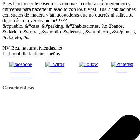
Pues llámame y te enseño sus rincones, cochera con merendero y
chimenea para hacerte un asadito con los tuyos!! Tus 2 habitaciones
con suelos de madera y tan acogedoras que no querrás ni salir….te
digo más o lo vemos mejor!!!???
&#pueblo, &#casa, &#parking, &#2habitaciones, &# 2baños,
&#larioja, &#rural, &#amplio, &#terraza, &#luminoso, &#2plantas,
&#barato, &#
NV Bea. navarraviviendas.net
La inmobiliaria de tus sueños
Share on
Tweet
Follow us
Save
Facebook
Características