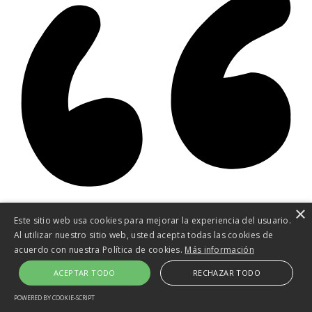
×
Owning a home is a keystone of wealth… both financial affluence
Este sitio web usa cookies para mejorar la experiencia del usuario.
and emotional security.
Al utilizar nuestro sitio web, usted acepta todas las cookies de
acuerdo con nuestra Política de cookies.
Más información
Suze Orman
8 agosto, 2026
sábado!
ACEPTAR TODO
RECHAZAR TODO
Navarra Viviendas
POWERED BY COOKIE-SCRIPT
Login