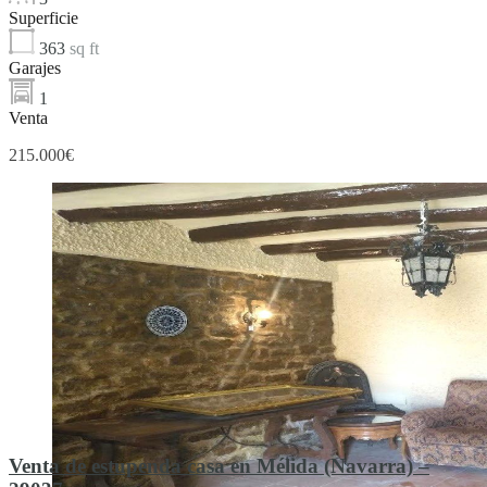
Superficie
363
sq ft
Garajes
1
Venta
215.000€
Venta de estupenda casa en Mélida (Navarra) –