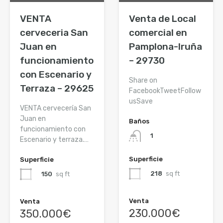
VENTA
Venta de Local
cerveceria San
comercial en
Juan en
Pamplona-Iruña
funcionamiento
– 29730
con Escenario y
Share on
Terraza – 29625
FacebookTweetFollow
usSave
VENTA cervecería San
Juan en
Baños
funcionamiento con
1
Escenario y terraza.…
Superficie
Superficie
218
sq ft
150
sq ft
Venta
Venta
230.000€
350.000€