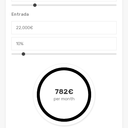
Entrada
782€
per month