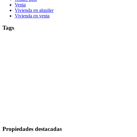
Venta
Vivienda en alquiler
Vivienda en venta
Tags
#agenciainmobiliaria
#agenciainmobiliarialarioja
#agenciainmobiliariapamplona
#alquiler
#alquileres
#inmobiliaria
#asesorinmobiliario
#navarra
#navarraviviendas
#venta
#ventas
#vendedorinmobiliario
alquilar
Chalets
compra
casa en alquiler
comprar
Certificado energético
Hipoteca
compraventa
DERECHOS REALES
IMPUESTO
La Rioja
Inversión
Iruña
Local comercial
Local comercial
LOCAL
Pamplona
PISO
notario
pisoenalquiler
piso
NAVE
OFICINA
Pisos
para alquilar
Pisos
RETENCION´
Segunda vivienda
Renta
Subida precio vivienda
vivienda
Seguridad y conservación
Vivienda segunda mano
viviendaparaalquilar
Propiedades destacadas