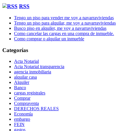
RSS
Tengo un piso para vender me voy a navarraviviendas
Tengo un piso para alquilar, me voy a navarraviviendas
Busco piso en alquiler, me voy a navarraviviendas
Como cancelar las cargas en una compra de inmueble.
Como comprar o alquilar un inmueble
Categorías
Acta Notarial
Acta Notarial transparencia
agencia inmobiliaria
alquilar casa
Alquiler
Banco
cargas registrales
Comprar
Compraventa
DERECHOS REALES
Economía
embargo
FEIN
gastos