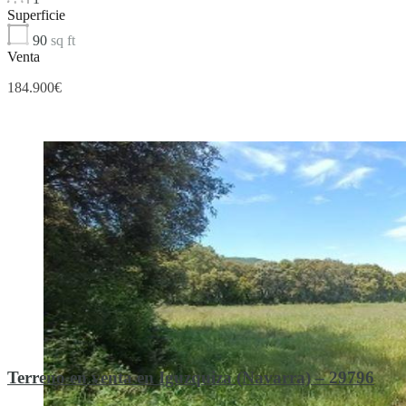
Superficie
90
sq ft
Venta
184.900€
Destacado
Terreno en venta en Iguzquiza (Navarra) – 29796