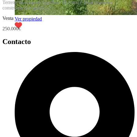
Terreno en venta en Iguzquiza (Navarra)~Ideal pequeños
constructores o grupo…
Venta
Ver propiedad
250.000€
Contacto