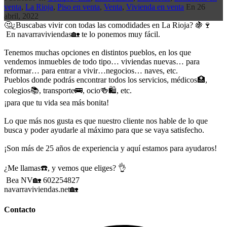
venta
,
La Rioja
,
Piso en venta
,
Venta
,
Vivienda en venta
En
26
abril, 2022
🤔¿Buscabas vivir con todas las comodidades en La Rioja? 🍇🍷
En navarraviviendas🏡 te lo ponemos muy fácil.
Tenemos muchas opciones en distintos pueblos, en los que
vendemos inmuebles de todo tipo… viviendas nuevas… para
reformar… para entrar a vivir…negocios… naves, etc.
Pueblos donde podrás encontrar todos los servicios, médicos🏥,
colegios📚, transporte🚌, ocio🍻🛍, etc.
¡para que tu vida sea más bonita!
Lo que más nos gusta es que nuestro cliente nos hable de lo que
busca y poder ayudarle al máximo para que se vaya satisfecho.
¡Son más de 25 años de experiencia y aquí estamos para ayudaros!
¿Me llamas☎️, y vemos que eliges? 👌
Bea NV🏡 602254827
navarraviviendas.net🏡
Contacto