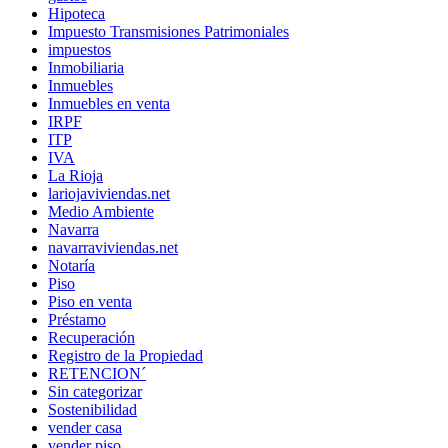
Hipoteca
Impuesto Transmisiones Patrimoniales
impuestos
Inmobiliaria
Inmuebles
Inmuebles en venta
IRPF
ITP
IVA
La Rioja
lariojaviviendas.net
Medio Ambiente
Navarra
navarraviviendas.net
Notaría
Piso
Piso en venta
Préstamo
Recuperación
Registro de la Propiedad
RETENCION´
Sin categorizar
Sostenibilidad
vender casa
vender piso