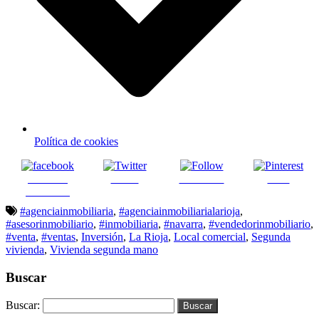
Política de cookies
Share on
Tweet
Follow us
Save
Facebook
#agenciainmobiliaria
,
#agenciainmobiliarialarioja
,
#asesorinmobiliario
,
#inmobiliaria
,
#navarra
,
#vendedorinmobiliario
,
#venta
,
#ventas
,
Inversión
,
La Rioja
,
Local comercial
,
Segunda
vivienda
,
Vivienda segunda mano
Buscar
Buscar: