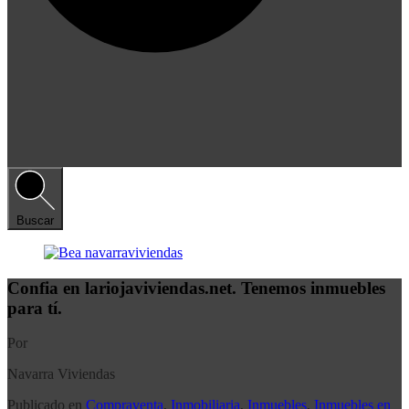
Buscar
Confia en lariojaviviendas.net. Tenemos inmuebles
para tí.
Por
Navarra Viviendas
Publicado en
Compraventa
,
Inmobiliaria
,
Inmuebles
,
Inmuebles en