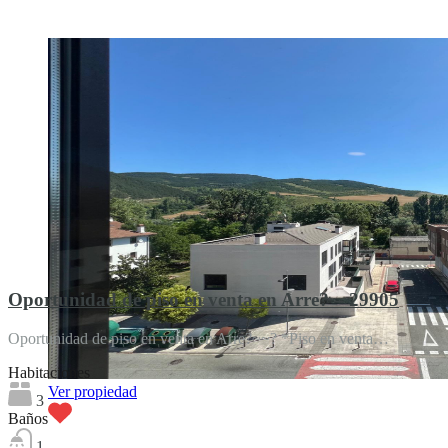
Destacado
Oportunidad de piso en venta en Arre? – 29905
Oportunidad de piso en venta en Arre?~~? *Piso en venta…
Habitaciones
Ver propiedad
3
Baños
1