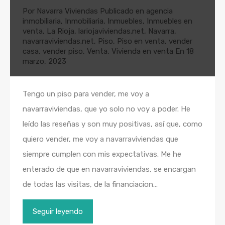
Por
Navarra Viviendas
Publicado en
agencia
inmobiliaria
,
Inmobiliaria
,
Inmuebles
,
Inmuebles en
venta
,
La Rioja
,
lariojaviviendas.net
,
Navarra
,
navarraviviendas.net
,
Piso
,
Piso en venta
,
vender
casa
,
vender piso
,
Venta
,
Vivienda en venta
En
18
marzo, 2023
Tengo un piso para vender, me voy a
navarraviviendas, que yo solo no voy a poder. He
leído las reseñas y son muy positivas, así que, como
quiero vender, me voy a navarraviviendas que
siempre cumplen con mis expectativas. Me he
enterado de que en navarraviviendas, se encargan
de todas las visitas, de la financiacion…
Seguir leyendo