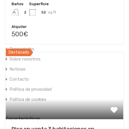
Baños
Superficie
info@navarraviviendas.net
52
sq ft
2
Alquiler
Enlaces de interés
500€
Inicio
Propiedades
Destacado
Sobre nosotros
Noticias
Contacto
Política de privacidad
Política de cookies
Características
Piso en venta 3 habitaciones en