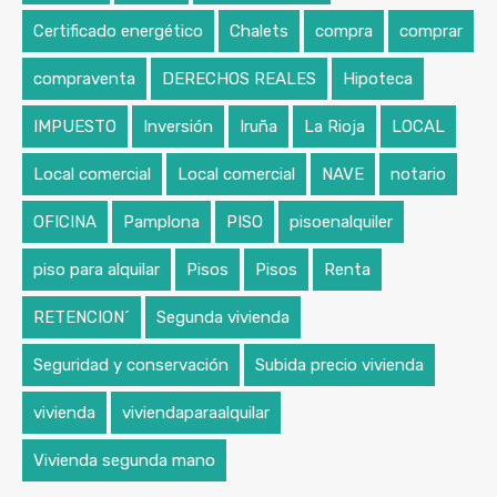
Certificado energético
Chalets
compra
comprar
compraventa
DERECHOS REALES
Hipoteca
IMPUESTO
Inversión
Iruña
La Rioja
LOCAL
Local comercial
Local comercial
NAVE
notario
OFICINA
Pamplona
PISO
pisoenalquiler
piso para alquilar
Pisos
Pisos
Renta
RETENCION´
Segunda vivienda
Seguridad y conservación
Subida precio vivienda
vivienda
viviendaparaalquilar
Vivienda segunda mano