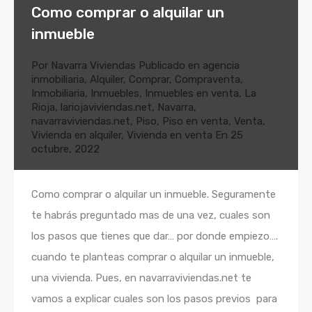
Como comprar o alquilar un
inmueble
Por
Navarra Viviendas
Publicado en
agencia
inmobiliaria
,
Alquiler
,
Comprar
,
Compraventa
,
Inmobiliaria
,
Inmuebles
,
Inmuebles en venta
,
La
Rioja
,
lariojaviviendas.net
,
Navarra
,
navarraviviendas.net
,
Piso
,
Piso en venta
,
Venta
,
Vivienda en alquiler
,
Vivienda en venta
En
25
octubre, 2022
Como comprar o alquilar un inmueble. Seguramente
te habrás preguntado mas de una vez, cuales son
los pasos que tienes que dar… por donde empiezo….
cuando te planteas comprar o alquilar un inmueble,
una vivienda. Pues, en navarraviviendas.net te
vamos a explicar cuales son los pasos previos para