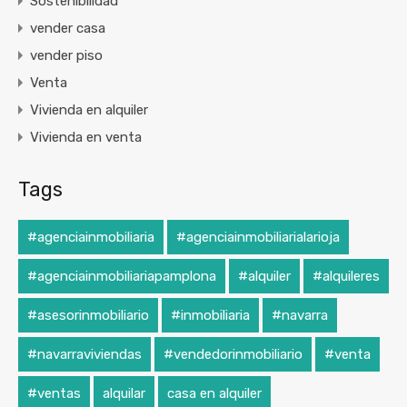
Sostenibilidad
vender casa
vender piso
Venta
Vivienda en alquiler
Vivienda en venta
Tags
#agenciainmobiliaria
#agenciainmobiliarialarioja
#agenciainmobiliariapamplona
#alquiler
#alquileres
#asesorinmobiliario
#inmobiliaria
#navarra
#navarraviviendas
#vendedorinmobiliario
#venta
#ventas
alquilar
casa en alquiler