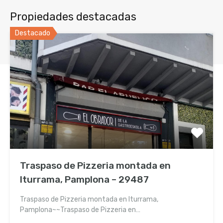
Propiedades destacadas
Destacado
Contacta con nosotros
Traspaso de Pizzeria montada en
Plaza De La Libertad 10 Bajo
Iturrama, Pamplona – 29487
Trasera - Pamplona 31004 (Navarra)
Traspaso de Pizzeria montada en Iturrama,
Pamplona~~Traspaso de Pizzeria en…
948 20 67 99 / 630 98 24 79