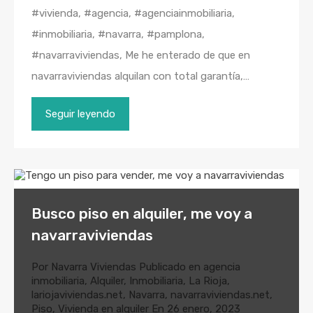
#vivienda, #agencia, #agenciainmobiliaria,
#inmobiliaria, #navarra, #pamplona,
#navarraviviendas, Me he enterado de que en
navarraviviendas alquilan con total garantía,…
Seguir leyendo
Busco piso en alquiler, me voy a
navarraviviendas
Por
Navarra Viviendas
Publicado en
agencia
inmobiliaria
,
Alquiler
,
Inmobiliaria
,
La Rioja
,
lariojaviviendas.net
,
Navarra
,
navarraviviendas.net
,
Piso
,
Vivienda en alquiler
En
26 enero, 2023