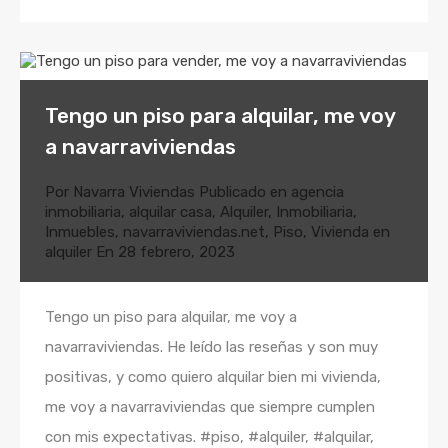
Tengo un piso para alquilar, me voy
a navarraviviendas
Por
Navarra Viviendas
Publicado en
agencia
inmobiliaria
,
alquilar casa
,
Alquiler
,
Inmobiliaria
,
Inmuebles
,
navarraviviendas.net
,
Piso
,
Vivienda en
alquiler
En
28 febrero, 2023
Tengo un piso para alquilar, me voy a
navarraviviendas. He leído las reseñas y son muy
positivas, y como quiero alquilar bien mi vivienda,
me voy a navarraviviendas que siempre cumplen
con mis expectativas. #piso, #alquiler, #alquilar,