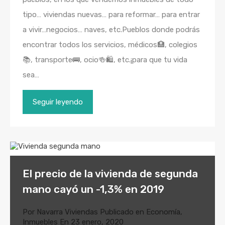
tipo… viviendas nuevas… para reformar… para entrar
a vivir…negocios… naves, etc.Pueblos donde podrás
encontrar todos los servicios, médicos🏥, colegios
📚, transporte🚌, ocio🍻🛍, etc.¡para que tu vida
sea…
Seguir leyendo
El precio de la vivienda de segunda
mano cayó un -1,3% en 2019
Por
Navarra Viviendas
Publicado en
Economía
,
Inmuebles
En
23 enero, 2020