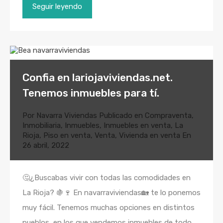
Seguir leyendo
Confia en lariojaviviendas.net.
Tenemos inmuebles para tí.
Por
Navarra Viviendas
Publicado en
Compraventa
,
Inmobiliaria
,
Inmuebles
,
Inmuebles en venta
,
La
Rioja
,
Piso en venta
,
Venta
,
Vivienda en venta
En
26 abril, 2022
🤔¿Buscabas vivir con todas las comodidades en
La Rioja? 🍇🍷 En navarraviviendas🏡 te lo ponemos
muy fácil. Tenemos muchas opciones en distintos
pueblos, en los que vendemos inmuebles de todo