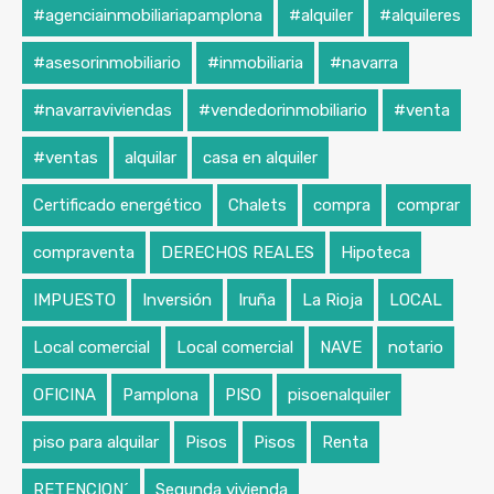
#agenciainmobiliariapamplona
#alquiler
#alquileres
#asesorinmobiliario
#inmobiliaria
#navarra
#navarraviviendas
#vendedorinmobiliario
#venta
#ventas
alquilar
casa en alquiler
Certificado energético
Chalets
compra
comprar
compraventa
DERECHOS REALES
Hipoteca
IMPUESTO
Inversión
Iruña
La Rioja
LOCAL
Local comercial
Local comercial
NAVE
notario
OFICINA
Pamplona
PISO
pisoenalquiler
piso para alquilar
Pisos
Pisos
Renta
RETENCION´
Segunda vivienda