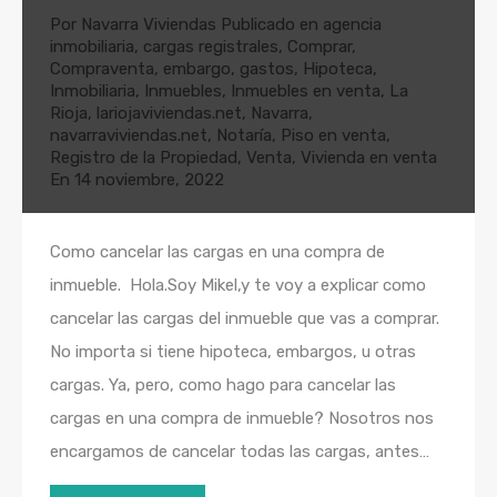
Por
Navarra Viviendas
Publicado en
agencia
inmobiliaria
,
cargas registrales
,
Comprar
,
Compraventa
,
embargo
,
gastos
,
Hipoteca
,
Inmobiliaria
,
Inmuebles
,
Inmuebles en venta
,
La
Rioja
,
lariojaviviendas.net
,
Navarra
,
navarraviviendas.net
,
Notaría
,
Piso en venta
,
Registro de la Propiedad
,
Venta
,
Vivienda en venta
En
14 noviembre, 2022
Como cancelar las cargas en una compra de
inmueble. Hola.Soy Mikel,y te voy a explicar como
cancelar las cargas del inmueble que vas a comprar.
No importa si tiene hipoteca, embargos, u otras
cargas. Ya, pero, como hago para cancelar las
cargas en una compra de inmueble? Nosotros nos
encargamos de cancelar todas las cargas, antes…