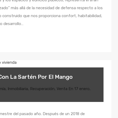
ado” más allá de la necesidad de defensa respecto a los
no construido que nos proporciona confort, habitabilidad,
ro desarrollo…
on La Sartén Por El Mango
mía
,
Inmobiliaria
,
Recuperación
,
Venta
En
17 enero,
rimestre del pasado año. Después de un 2018 de