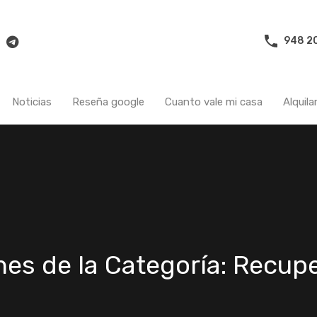
Propiedades
Sobre nosotros
Contacto
Noticias
948 20
Noticias
Reseña google
Cuanto vale mi casa
Alquila
nes de la Categoría: Recup