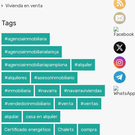
Vivienda en venta
Tags
#agenciainmobiliaria
#agenciainmobiliarialarioja
#agenciainmobiliariapamplona
#alquiler
#alquileres
#asesorinmobiliario
#inmobiliaria
#navarra
#navarraviviendas
#vendedorinmobiliario
#venta
#ventas
alquilar
casa en alquiler
Certificado energético
Chalets
compra