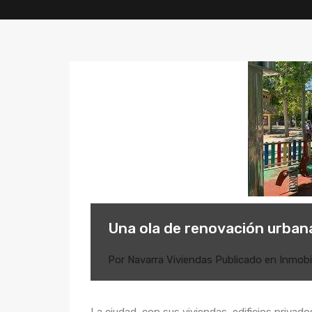
Una ola de renovación urbana
Por
Navarra Viviendas
Publicado en
Inmobil
La ciudad, con sus viviendas, edificios privado