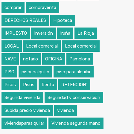
comprar
compraventa
DERECHOS REALES
Hipoteca
IMPUESTO
Inversión
Iruña
La Rioja
LOCAL
Local comercial
Local comercial
NAVE
notario
OFICINA
Pamplona
PISO
pisoenalquiler
piso para alquilar
Pisos
Pisos
Renta
RETENCION´
Segunda vivienda
Seguridad y conservación
Subida precio vivienda
vivienda
viviendaparaalquilar
Vivienda segunda mano