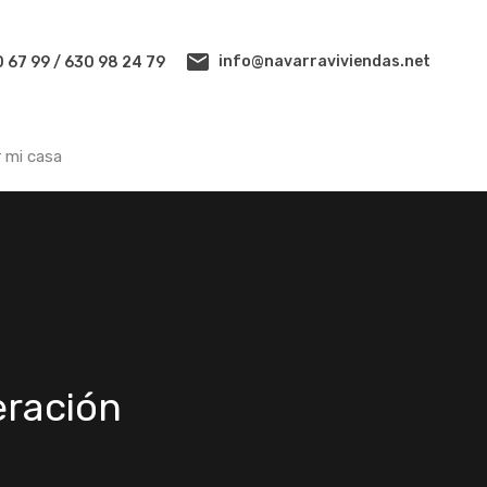
Reseña google
Cuanto vale mi casa
Alquilar mi casa
info@navarraviviendas.net
 67 99 / 630 98 24 79
r mi casa
eración