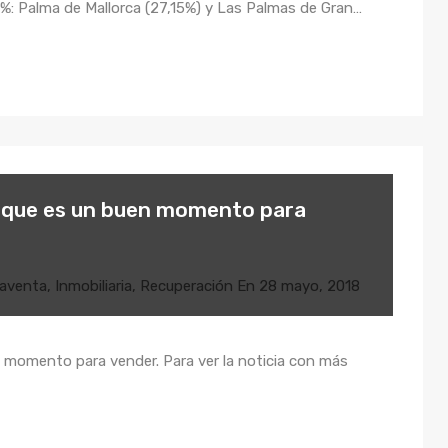
25%: Palma de Mallorca (27,15%) y Las Palmas de Gran…
e que es un buen momento para
aventa
,
Inmobiliaria
,
Recuperación
En
28 mayo, 2018
 momento para vender. Para ver la noticia con más