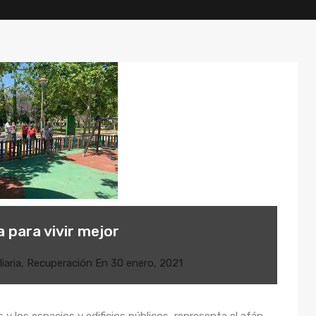
 para vivir mejor
iaria
,
Recuperación
En
30 enero, 2021
s y los espacios y edificios públicos, representa el afán