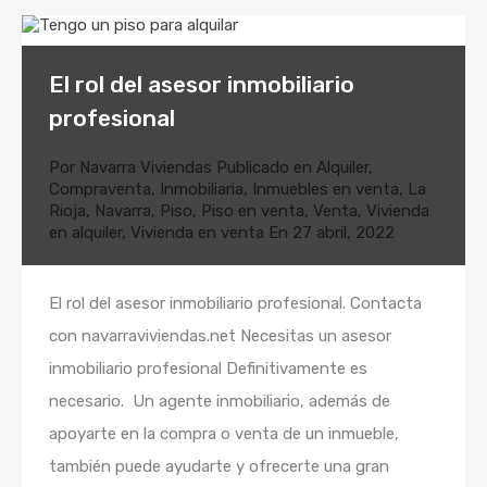
El rol del asesor inmobiliario
profesional
Por
Navarra Viviendas
Publicado en
Alquiler
,
Compraventa
,
Inmobiliaria
,
Inmuebles en venta
,
La
Rioja
,
Navarra
,
Piso
,
Piso en venta
,
Venta
,
Vivienda
en alquiler
,
Vivienda en venta
En
27 abril, 2022
El rol del asesor inmobiliario profesional. Contacta
con navarraviviendas.net Necesitas un asesor
inmobiliario profesional Definitivamente es
necesario. Un agente inmobiliario, además de
apoyarte en la compra o venta de un inmueble,
también puede ayudarte y ofrecerte una gran