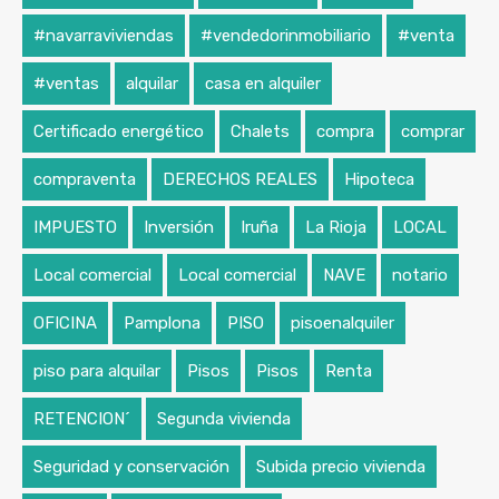
#navarraviviendas
#vendedorinmobiliario
#venta
#ventas
alquilar
casa en alquiler
Certificado energético
Chalets
compra
comprar
compraventa
DERECHOS REALES
Hipoteca
IMPUESTO
Inversión
Iruña
La Rioja
LOCAL
Local comercial
Local comercial
NAVE
notario
OFICINA
Pamplona
PISO
pisoenalquiler
piso para alquilar
Pisos
Pisos
Renta
RETENCION´
Segunda vivienda
Seguridad y conservación
Subida precio vivienda