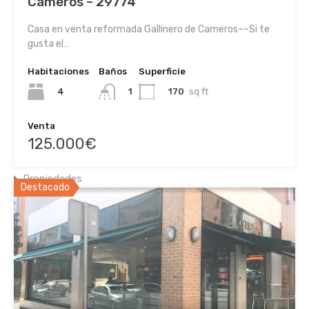
Cameros – 29774
Trasera - Pamplona 31004 (Navarra)
Casa en venta reformada Gallinero de Cameros~~Si te
gusta el…
948 20 67 99 / 630 98 24 79
Habitaciones
Baños
Superficie
info@navarraviviendas.net
4
170
sq ft
1
Venta
Enlaces de interés
125.000€
Inicio
Propiedades
Destacado
Sobre nosotros
Noticias
Contacto
Política de privacidad
Política de cookies