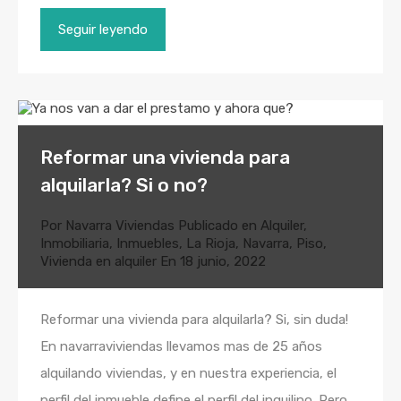
Seguir leyendo
Reformar una vivienda para
alquilarla? Si o no?
Por
Navarra Viviendas
Publicado en
Alquiler
,
Inmobiliaria
,
Inmuebles
,
La Rioja
,
Navarra
,
Piso
,
Vivienda en alquiler
En
18 junio, 2022
Reformar una vivienda para alquilarla? Si, sin duda!
En navarraviviendas llevamos mas de 25 años
alquilando viviendas, y en nuestra experiencia, el
perfil del inmueble define el perfil del inquilino. Pero,