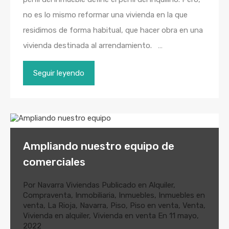
no es lo mismo reformar una vivienda en la que
residimos de forma habitual, que hacer obra en una
vivienda destinada al arrendamiento. …
Seguir leyendo
Ampliando nuestro equipo de
comerciales
Por
Navarra Viviendas
Publicado en
Alquiler
,
Compraventa
,
Inmobiliaria
,
Inmuebles
,
Inmuebles en
venta
,
La Rioja
,
Navarra
,
Piso
,
Piso en venta
,
Venta
,
Vivienda en alquiler
,
Vivienda en venta
En
11 mayo,
2022