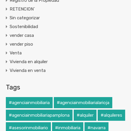
Registro de la Propiedad
RETENCION´
Sin categorizar
Sostenibilidad
vender casa
vender piso
Venta
Vivienda en alquiler
Vivienda en venta
Tags
#agenciainmobiliaria
#agenciainmobiliarialarioja
#agenciainmobiliariapamplona
#alquiler
#alquileres
#asesorinmobiliario
#inmobiliaria
#navarra