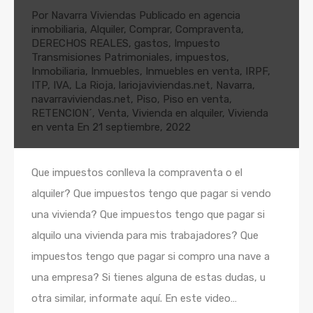
Por
Navarra Viviendas
Publicado en
agencia
inmobiliaria
,
Alquiler
,
Comprar
,
Compraventa
,
DERECHOS REALES
,
gastos
,
Impuesto
Transmisiones Patrimoniales
,
impuestos
,
Inmobiliaria
,
Inmuebles
,
Inmuebles en venta
,
IRPF
,
ITP
,
IVA
,
La Rioja
,
lariojaviviendas.net
,
Navarra
,
navarraviviendas.net
,
Piso
,
Piso en venta
,
RETENCION´
,
Venta
,
Vivienda en alquiler
,
Vivienda
en venta
En
21 septiembre, 2022
Que impuestos conlleva la compraventa o el
alquiler? Que impuestos tengo que pagar si vendo
una vivienda? Que impuestos tengo que pagar si
alquilo una vivienda para mis trabajadores? Que
impuestos tengo que pagar si compro una nave a
una empresa? Si tienes alguna de estas dudas, u
otra similar, informate aquí. En este video…