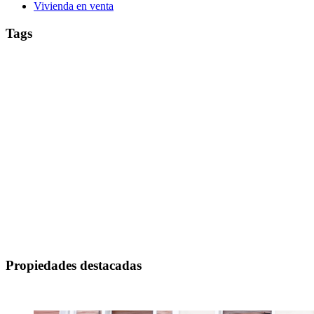
Vivienda en venta
Tags
#agenciainmobiliaria
#agenciainmobiliarialarioja
#agenciainmobiliariapamplona
#alquiler
#alquileres
#inmobiliaria
#asesorinmobiliario
#navarra
#navarraviviendas
#venta
#ventas
#vendedorinmobiliario
alquilar
Chalets
compra
casa en alquiler
comprar
Certificado energético
Hipoteca
compraventa
DERECHOS REALES
IMPUESTO
La Rioja
Inversión
Iruña
Local comercial
Local comercial
LOCAL
Pamplona
PISO
notario
pisoenalquiler
piso
NAVE
OFICINA
Pisos
para alquilar
Pisos
RETENCION´
Segunda vivienda
Renta
Subida precio vivienda
vivienda
Seguridad y conservación
Vivienda segunda mano
viviendaparaalquilar
Propiedades destacadas
Destacado