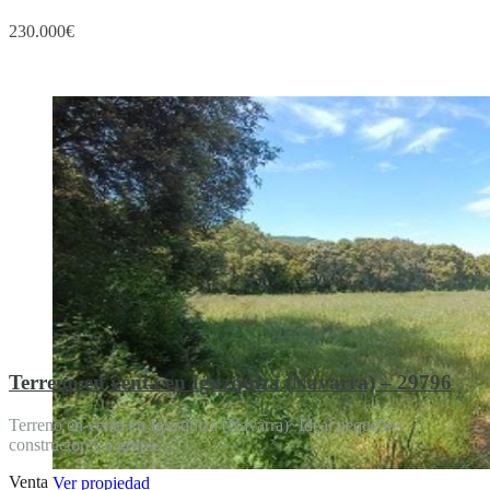
230.000€
Destacado
Terreno en venta en Iguzquiza (Navarra) – 29796
Terreno en venta en Iguzquiza (Navarra)~Ideal pequeños
constructores o grupo…
Venta
Ver propiedad