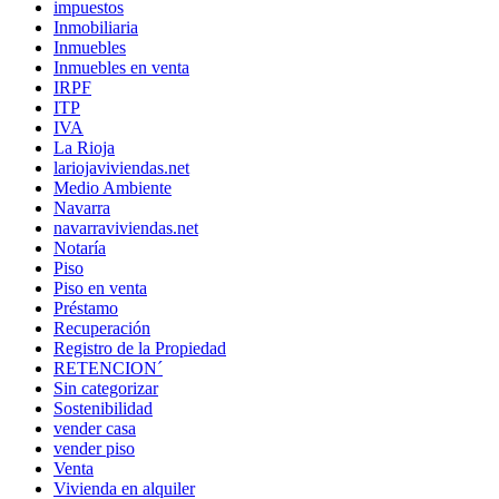
impuestos
Inmobiliaria
Inmuebles
Inmuebles en venta
IRPF
ITP
IVA
La Rioja
lariojaviviendas.net
Medio Ambiente
Navarra
navarraviviendas.net
Notaría
Piso
Piso en venta
Préstamo
Recuperación
Registro de la Propiedad
RETENCION´
Sin categorizar
Sostenibilidad
vender casa
vender piso
Venta
Vivienda en alquiler