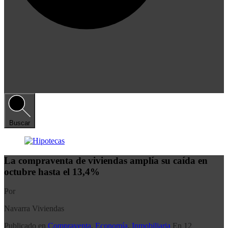
Buscar
La compraventa de viviendas amplía su caída en
octubre hasta el 13,4%
Por
Navarra Viviendas
Publicado en
Compraventa
,
Economía
,
Inmobiliaria
En
12