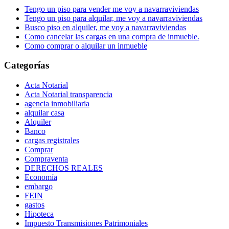
Tengo un piso para vender me voy a navarraviviendas
Tengo un piso para alquilar, me voy a navarraviviendas
Busco piso en alquiler, me voy a navarraviviendas
Como cancelar las cargas en una compra de inmueble.
Como comprar o alquilar un inmueble
Categorías
Acta Notarial
Acta Notarial transparencia
agencia inmobiliaria
alquilar casa
Alquiler
Banco
cargas registrales
Comprar
Compraventa
DERECHOS REALES
Economía
embargo
FEIN
gastos
Hipoteca
Impuesto Transmisiones Patrimoniales