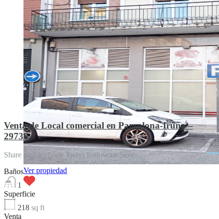
Venta de Local comercial en Pamplona-Iruña –
29730
Share on Facebook Tweet Follow us Save
Ver propiedad
Baños
1
Superficie
218
sq ft
Venta