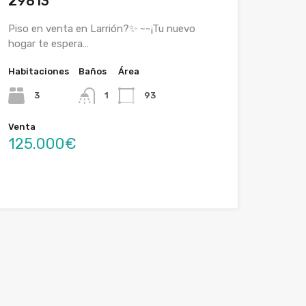
29813
Piso en venta en Larrión?✨ ~~¡Tu nuevo
hogar te espera…
Habitaciones
Baños
Área
3
1
93
Venta
125.000€