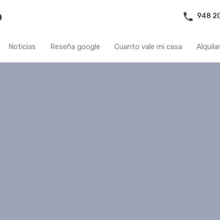
948 20
Propiedades
Sobre nosotros
Contacto
Noticias
Noticias
Reseña google
Cuanto vale mi casa
Alquila