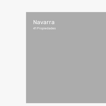
Navarra
41
Propiedades