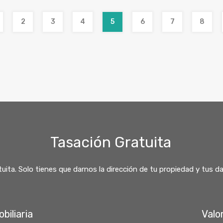
2
3
4
5
6
7
8
Tasación Gratuita
ita. Solo tienes que darnos la dirección de tu propiedad y tus d
biliaria
Valo