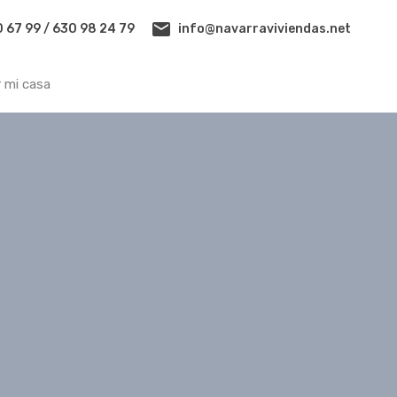
info@navarraviviendas.net
 67 99 / 630 98 24 79
Reseña google
Cuanto vale mi casa
Alquilar mi casa
r mi casa