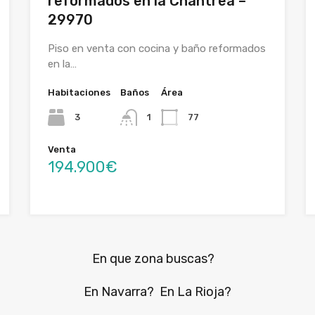
reformados en la Chantrea –
29970
Piso en venta con cocina y baño reformados
en la…
Habitaciones
Baños
Área
3
1
77
Venta
194.900€
En que zona buscas?
En Navarra? En La Rioja?