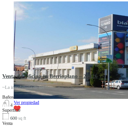
Venta de Oficina en Berrioplano – 29826
~La inmobiliaria de tus
Baños
Ver propiedad
4
Superficie
600
sq ft
Venta