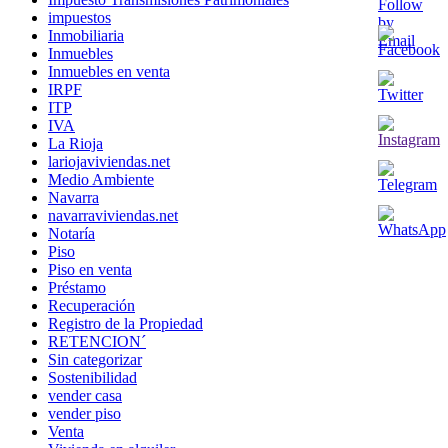
impuestos
Inmobiliaria
Inmuebles
Inmuebles en venta
IRPF
ITP
IVA
La Rioja
lariojaviviendas.net
Medio Ambiente
Navarra
navarraviviendas.net
Notaría
Piso
Piso en venta
Préstamo
Recuperación
Registro de la Propiedad
RETENCION´
Sin categorizar
Sostenibilidad
vender casa
vender piso
Venta