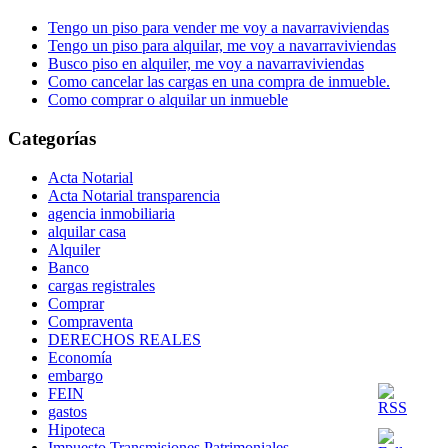
Tengo un piso para vender me voy a navarraviviendas
Tengo un piso para alquilar, me voy a navarraviviendas
Busco piso en alquiler, me voy a navarraviviendas
Como cancelar las cargas en una compra de inmueble.
Como comprar o alquilar un inmueble
Categorías
Acta Notarial
Acta Notarial transparencia
agencia inmobiliaria
alquilar casa
Alquiler
Banco
cargas registrales
Comprar
Compraventa
DERECHOS REALES
Economía
embargo
FEIN
gastos
Hipoteca
Impuesto Transmisiones Patrimoniales