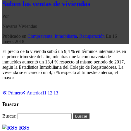
Suben las ventas de viviendas
Por
Navarra Viviendas
Publicado en
Compraventa
,
Inmobiliaria
,
Recuperación
En
16
mayo, 2018
El precio de la vivienda subió un 9,4 % en términos interanuales en
el primer trimestre del año, mientras que la compraventa de
inmuebles aumentó un 13,4 % respecto al mismo periodo de 2017,
según la Estadística Inmobiliaria del Colegio de Registradores. La
vivienda se encareció un 4,5 % respecto al trimestre anterior, el
mayor…
Seguir leyendo
Primero
Anterior
11
12
13
14
Buscar
Buscar:
RSS