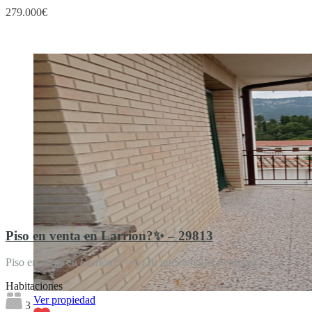
279.000€
Destacado
Piso en venta en Larrión?✨ – 29813
Piso en venta en Larrión?✨ ~~¡Tu nuevo hogar te espera…
Habitaciones
Ver propiedad
3