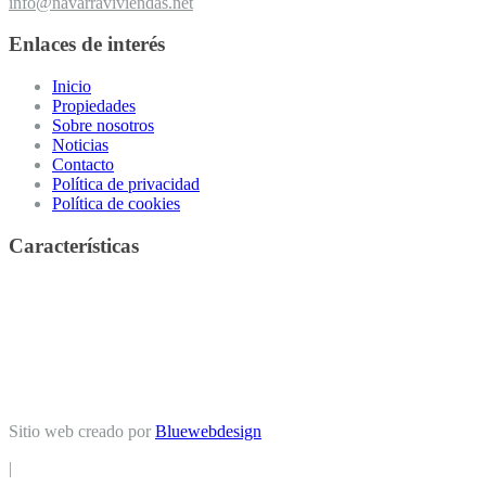
info@navarraviviendas.net
Enlaces de interés
Inicio
Propiedades
Sobre nosotros
Noticias
Contacto
Política de privacidad
Política de cookies
Características
Casa
(12)
Casa de campo
(5)
Apartamento
(1)
Chalet
(1)
Dúplex
(1)
Local comercial
(24)
Garaje
(3)
Finca
(2)
Edificio
(1)
Piso
(14)
Oficina
(5)
Nave industrial
(2)
Negocio
(2)
Terreno rural
Terreno urbano
(7)
(1)
Sitio web creado por
Bluewebdesign
|