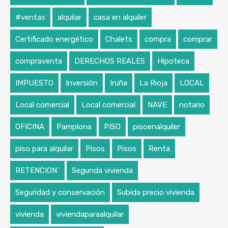
#ventas
alquilar
casa en alquiler
Certificado energético
Chalets
compra
comprar
compraventa
DERECHOS REALES
Hipoteca
IMPUESTO
Inversión
Iruña
La Rioja
LOCAL
Local comercial
Local comercial
NAVE
notario
OFICINA
Pamplona
PISO
pisoenalquiler
piso para alquilar
Pisos
Pisos
Renta
RETENCION´
Segunda vivienda
Seguridad y conservación
Subida precio vivienda
vivienda
viviendaparaalquilar