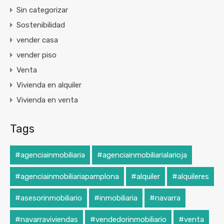
Sin categorizar
Sostenibilidad
vender casa
vender piso
Venta
Vivienda en alquiler
Vivienda en venta
Tags
#agenciainmobiliaria
#agenciainmobiliarialarioja
#agenciainmobiliariapamplona
#alquiler
#alquileres
#asesorinmobiliario
#inmobiliaria
#navarra
#navarraviviendas
#vendedorinmobiliario
#venta