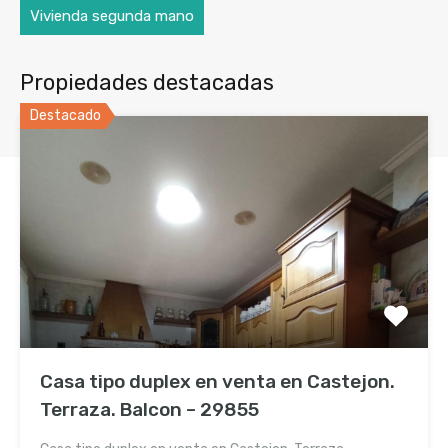
Vivienda segunda mano
Propiedades destacadas
Destacado
Contacta con nosotros
Casa tipo duplex en venta en Castejon.
Plaza De La Libertad 10 Bajo
Terraza. Balcon – 29855
Trasera - Pamplona 31004 (Navarra)